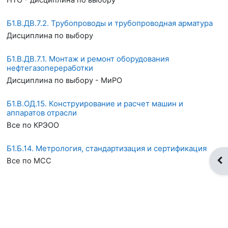
Б1.В.ДВ.7.2. Трубопроводы и трубопроводная арматура
Дисциплина по выбору
Б1.В.ДВ.7.1. Монтаж и ремонт оборудования
нефтегазопереработки
Дисциплина по выбору - МиРО
Б1.В.ОД.15. Конструирование и расчет машин и
аппаратов отрасли
Все по КРЭОО
Б1.Б.14. Метрология, стандартизация и сертификация
От
Все по МСС