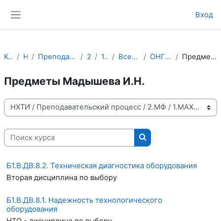
Перейти к основному содержанию
Вход
Боковая панель
Курсы
НХТИ
Преподавательский процесс
2.МФ
1.МАХП
ВсеНаправления
ОНГП-бакалавры
Предметы Мадышева И.Н.
Предметы Мадышева И.Н.
Категории курсов
Поиск курса
Поиск курса
Б1.В.ДВ.8.2. Техническая диагностика оборудования
Вторая дисциплина по выбору
Б1.В.ДВ.8.1. Надежность технологического
оборудования
НТО - дисциплина по выбору