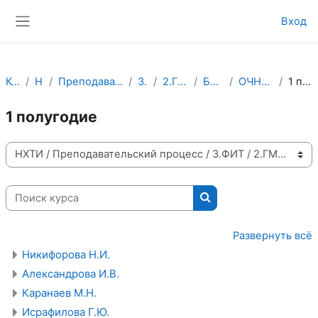
Перейти к основному содержанию
Вход
Боковая панель
Курсы
НХТИ
Преподавательский процесс
3.ФИТ
2.ГМУСМ.old
Бакалавры
ОЧНО-ЗАОЧНОЕ
1 полугодие
1 полугодие
Категории курсов
Поиск курса
Поиск курса
Развернуть всё
Никифорова Н.И.
Александрова И.В.
Каранаев М.Н.
Исрафилова Г.Ю.