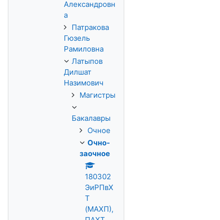
Александровн
а
Патракова
Гюзель
Рамиловна
Латыпов
Дилшат
Назимович
Магистры
Бакалавры
Очное
Очно-
заочное
180302
ЭиРПвХ
Т
(МАХП),
ПАХТ