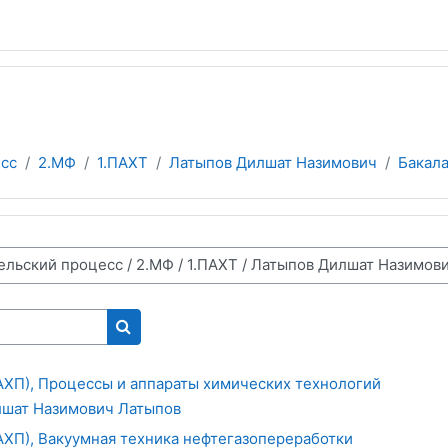
сс
2.МФ
1.ПАХТ
Латыпов Дилшат Назимович
Бакал
Поиск курса
ХП), Процессы и аппараты химических технологий
шат Назимович Латыпов
ХП), Вакуумная техника нефтегазопереработки