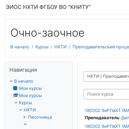
Перейти к основному содержанию
ЭИОС НХТИ ФГБОУ ВО "КНИТУ"
Очно-заочное
В начало
Курсы
НХТИ
Преподавательский проце
Пропустить Навигация
Навигация
Категории курсов
В начало
Мои курсы
Мои курсы
Поиск курса
Курсы
НХТИ
180302 ЭиРПвХТ (МА
Песочница
Преподаватель:
Дил
180302 ЭиРПвХТ (МА