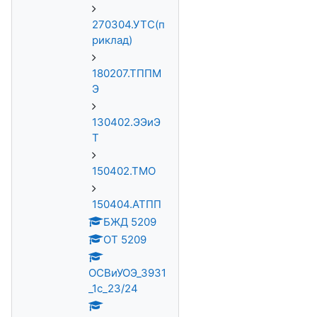
270304.УТС(п
риклад)
180207.ТППМ
Э
130402.ЭЭиЭ
Т
150402.ТМО
150404.АТПП
БЖД 5209
ОТ 5209
ОСВиУОЭ_3931
_1с_23/24