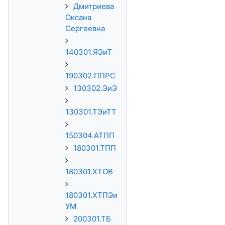
Дмитриева
Оксана
Сергеевна
140301.ЯЭиТ
190302.ППРС
130302.ЭиЭ
130301.ТЭиТТ
150304.АТПП
180301.ТПП
180301.ХТОВ
180301.ХТПЭи
УМ
200301.ТБ