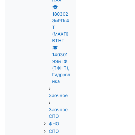
180302
ЭиРПвХ
Т
(МАХП),
ВТНГ
140301
ЯЭиТФ
(ТФНТ),
Гидравл
ика
Заочное
Заочное
СПО
ФНО
СПО