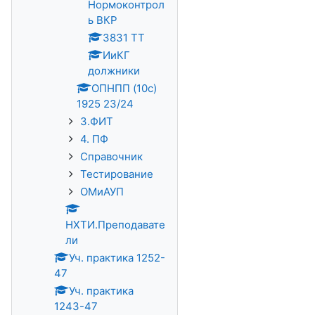
Нормоконтрол
ь ВКР
3831 ТТ
ИиКГ
должники
ОПНПП (10с)
1925 23/24
3.ФИТ
4. ПФ
Справочник
Тестирование
ОМиАУП
НХТИ.Преподавате
ли
Уч. практика 1252-
47
Уч. практика
1243-47