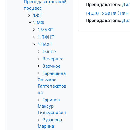
Преподавательский
Преподаватель:
Дил
процесс
140301 ЯЭиТФ (ТФНТ
1.ФТ
Преподаватель:
Дил
2.МФ
1.МАХП
1. ТФНТ
1.ПАХТ
Очное
Вечернее
Заочное
Гарайшина
Эльмира
Гаптелахатов
на
Гарипов
Мансур
Гильманович
Рузанова
Марина