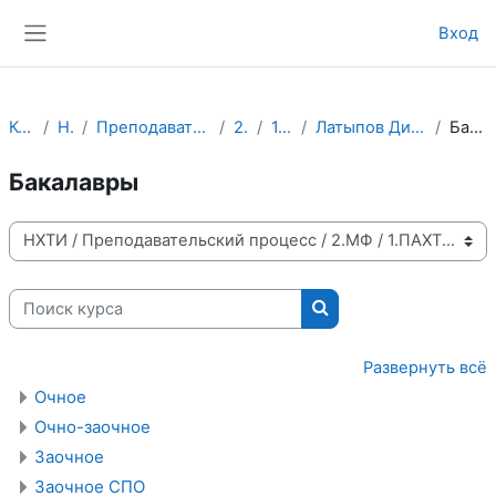
Перейти к основному содержанию
Вход
Боковая панель
Курсы
НХТИ
Преподавательский процесс
2.МФ
1.ПАХТ
Латыпов Дилшат Назимович
Бакалавры
Бакалавры
Категории курсов
Поиск курса
Поиск курса
Развернуть всё
Очное
Очно-заочное
Заочное
Заочное СПО