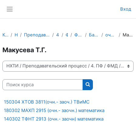
Перейти к основному содержанию
Вход
Боковая панель
Курсы
НХТИ
Преподавательский процесс
4. ПФ
ФМД
Физики.old
Бакалавриат
очно-заочное
Макусева Т.Г.
Макусева Т.Г.
Категории курсов
Поиск курса
Поиск курса
150304 ХТОВ 3811(очн.- заоч.) ТВиМС
180302 МАХП 2915 (очн.- заочн.) математика
140302 ТФНТ 2913 (очн.- заочн) математика