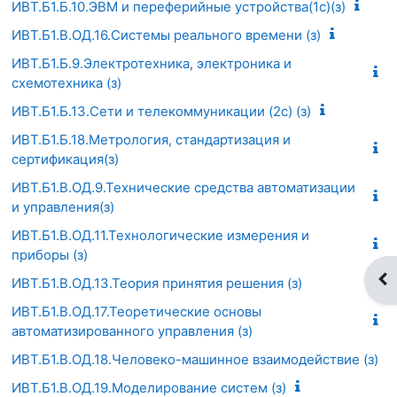
ИВТ.Б1.Б.10.ЭВМ и переферийные устройства(1c)(з)
ИВТ.Б1.В.ОД.16.Системы реального времени (з)
ИВТ.Б1.Б.9.Электротехника, электроника и
схемотехника (з)
ИВТ.Б1.Б.13.Сети и телекоммуникации (2с) (з)
ИВТ.Б1.Б.18.Метрология, стандартизация и
сертификация(з)
ИВТ.Б1.В.ОД.9.Технические средства автоматизации
и управления(з)
ИВТ.Б1.В.ОД.11.Технологические измерения и
приборы (з)
От
ИВТ.Б1.В.ОД.13.Теория принятия решения (з)
ИВТ.Б1.В.ОД.17.Теоретические основы
автоматизированного управления (з)
ИВТ.Б1.В.ОД.18.Человеко-машинное взаимодействие (з)
ИВТ.Б1.В.ОД.19.Моделирование систем (з)