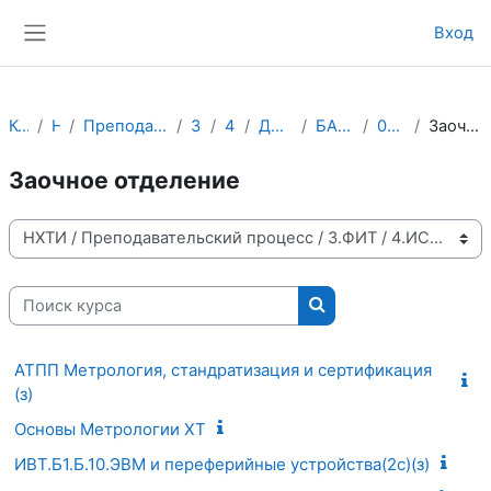
Перейти к основному содержанию
Вход
Боковая панель
Курсы
НХТИ
Преподавательский процесс
3.ФИТ
4.ИСТ
До 2020 года
БАКАЛАВРИАТ
090301.ИВТ
Заочное отделение
Заочное отделение
Категории курсов
Поиск курса
Поиск курса
АТПП Метрология, стандратизация и сертификация
(з)
Основы Метрологии ХТ
ИВТ.Б1.Б.10.ЭВМ и переферийные устройства(2c)(з)