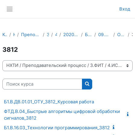
Перейти к основному содержанию
Вход
Боковая панель
Курсы
НХТИ
Преподавательский процесс
3.ФИТ
4.ИСТ
2020-2021 учебный год
Бакалавриат
09.03.01 ИВТ АСОИУ
Очно-заочное
3812
Категории курсов
Поиск курса
Поиск курса
Б1.В.ДВ.01.01_ОТУ_3812_Курсовая работа
ФТД.В.04_Быстрые алгоритмы цифровой обработки
сигналов_3812
Б1.В.16.03_Технологии программирования_3812