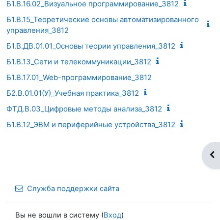
Б1.В.16.02_Визуальное программирование_3812
Б1.В.15_Теоретические основы автоматизированного
управления_3812
Б1.В.ДВ.01.01_Основы теории управления_3812
Б1.В.13_Сети и телекоммуникации_3812
Б1.В.17.01_Web-программирование_3812
Б2.В.01.01(У)_Учебная практика_3812
ФТД.В.03_Цифровые методы анализа_3812
Б1.В.12_ЭВМ и периферийные устройства_3812
От
Служба поддержки сайта
Вы не вошли в систему (
Вход
)