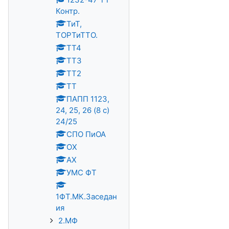
Контр.
ТиТ,
ТОРТиТТО.
ТТ4
ТТ3
ТТ2
ТТ
ПАПП 1123,
24, 25, 26 (8 с)
24/25
СПО ПиОА
ОХ
АХ
УМС ФТ
1ФТ.МК.Заседан
ия
2.МФ