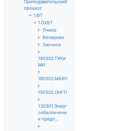
Преподавательский
процесс
1.ФТ
1.ОХБТ
Очное
Вечернее
Заочное
190302.ТХКи
МИ
180302.МАХП
150302.ОНГП
130301.Энерг
ообеспечени
е предп...