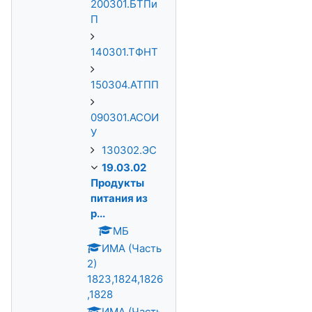
200301.БТПи
П
140301.ТФНТ
150304.АТПП
090301.АСОИ
У
130302.ЭС
19.03.02
Продукты
питания из
р...
МБ
ИМА (Часть
2)
1823,1824,1826
,1828
ИМА (Часть