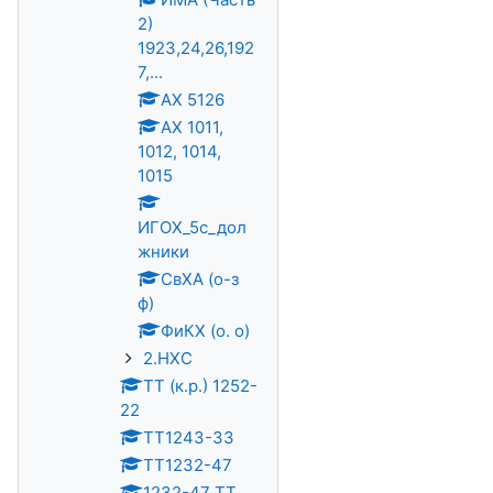
2)
1923,24,26,192
7,...
АХ 5126
АХ 1011,
1012, 1014,
1015
ИГОХ_5с_дол
жники
СвХА (о-з
ф)
ФиКХ (о. о)
2.НХС
ТТ (к.р.) 1252-
22
TT1243-33
ТТ1232-47
1232-47 ТТ