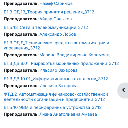
Преподаватель:
Назыф Саримов
Б1.В.ОД.13_Теория принятия решения_3712
Преподаватель:
Айдар Садыков
Б1.Б.13_Сети и телекоммуникации_3712
Преподаватель:
Александр Лобов
Б1.В.ОД.9_Технические средства автоматизации и
управления_3712
Преподаватель:
Марина Владимировна Коломоец
Б1.В.ДВ.8.01_Разработка мобильных приложений_3712
Преподаватель:
Ильсияр Захарова
Б1.В.ДВ.10.01_Информационные технологии_3712
Преподаватель:
Ильсияр Захарова
От
ФТД.2_Автоматизация финансово-хозяйственной
деятельности организаций и предприятий_3712
Б1.Б.10_ЭВМ и периферийные устройства_3712
Преподаватель:
Лиана Анатолиевна Амаева