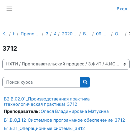
Перейти к основному содержанию
Вход
Боковая панель
Курсы
НХТИ
Преподавательский процесс
3.ФИТ
4.ИСТ
2020-2021 учебный год
Бакалавриат
09.03.01 ИВТ АСОИУ
Очно-заочное
3712
Категории курсов
Поиск курса
Поиск курса
Б2.В.02.01_Производственная практика
(технологическая практика)_3712
Преподаватель:
Олеся Владимировна Матухина
Б1.В.ОД.12_Системное программное обеспечение_3712
Б1.Б.11_Операционные системы_3812