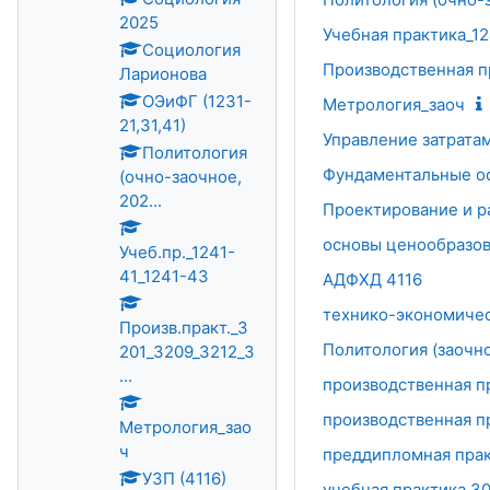
2025
Учебная практика_12
Социология
Производственная п
Ларионова
ОЭиФГ (1231-
Метрология_заоч
21,31,41)
Управление затратам
Политология
Фундаментальные ос
(очно-заочное,
202...
Проектирование и р
основы ценообразо
Учеб.пр._1241-
41_1241-43
АДФХД 4116
технико-экономичес
Произв.практ._3
Политология (заочное
201_3209_3212_3
...
производственная п
производственная п
Метрология_зао
ч
преддипломная прак
УЗП (4116)
учебная практика 3