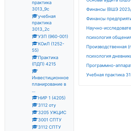
практика
3013_9с
Финансы (ВШЭ 2023/
учебная
Финансы предприяти
практика
Научно-исследователь
3013_2с
УЗП (960-001)
психология общения
КОиЛ (1252-
Производственная (п
55)
психология дневники
Практика
(ПДП) 4215
Программно-аппара
Учебная практика 31
Инвестиционное
планирование в
...
НИР 1 (4205)
3112 оту
3205 УЖЦИС
3001 СПТУ
3112 СПТУ