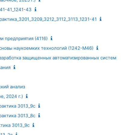
41-41_1241-43
рактика_3201_3209_3212_3112_3113_1231-41
и предприятия (4116)
новы наукоемких технологий (1242-М46)
азработка защищенных автоматизированных систем
вания
кий анализ
, 2024 г.)
рактика 3013_9с
рактика 3013_8с
тика 3013_9с
013_2с