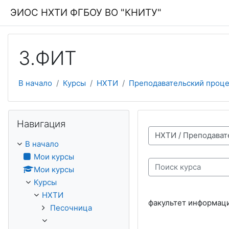
Перейти к основному содержанию
ЭИОС НХТИ ФГБОУ ВО "КНИТУ"
3.ФИТ
В начало
Курсы
НХТИ
Преподавательский проце
Пропустить Навигация
Навигация
Категории курсов
В начало
Мои курсы
Мои курсы
Поиск курса
Курсы
НХТИ
факультет информац
Песочница