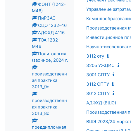
ФОНТ (1242-
Управление затратам
М46)
ПиРЗАС
Командообразование
ОЦО 1232-46
Производственная (
АДФХД 4116
Инвестиционное пла
ТЭА 1232-
М46
Научно-исследовател
Политология
3112 оту
(заочное, 2024 г.
3205 УЖЦИС
производственн
3001 СПТУ
ая практика
3112 СПТУ
3013_9с
3012 СПТУ
производственн
АДФХД (ВШЭ)
ая практика
Производственная пр
3013_8с
ВШЭ 2023/24 марке
преддипломная
Основы аудита (ВШЭ