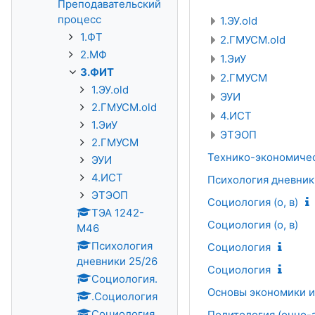
Преподавательский
процесс
1.ЭУ.old
1.ФТ
2.ГМУСМ.old
2.МФ
1.ЭиУ
3.ФИТ
2.ГМУСМ
1.ЭУ.old
ЭУИ
2.ГМУСМ.old
4.ИСТ
1.ЭиУ
ЭТЭОП
2.ГМУСМ
Технико-экономиче
ЭУИ
4.ИСТ
Психология дневник
ЭТЭОП
Социология (о, в)
ТЭА 1242-
Социология (о, в)
М46
Психология
Социология
дневники 25/26
Социология
Социология.
Основы экономики и 
.Социология
Социология
Политология (очно-з