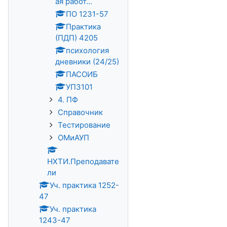
ая работ...
ПО 1231-57
Практика
(ПДП) 4205
психология
дневники (24/25)
ПАСОИБ
УП3101
4. ПФ
Справочник
Тестирование
ОМиАУП
НХТИ.Преподавате
ли
Уч. практика 1252-
47
Уч. практика
1243-47