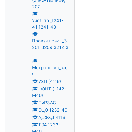
(очно-заочное,
202...
Учеб.пр._1241-
41_1241-43
Произв.практ._3
201_3209_3212_3
...
Метрология_зао
ч
УЗП (4116)
ФОНТ (1242-
М46)
ПиРЗАС
ОЦО 1232-46
АДФХД 4116
ТЭА 1232-
М46