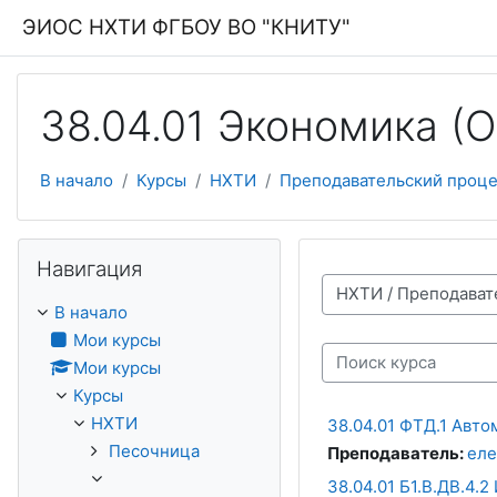
Перейти к основному содержанию
ЭИОС НХТИ ФГБОУ ВО "КНИТУ"
38.04.01 Экономика (О
В начало
Курсы
НХТИ
Преподавательский проце
Пропустить Навигация
Навигация
Категории курсов
В начало
Мои курсы
Мои курсы
Поиск курса
Курсы
НХТИ
38.04.01 ФТД.1 Авто
Песочница
Преподаватель:
еле
38.04.01 Б1.В.ДВ.4.