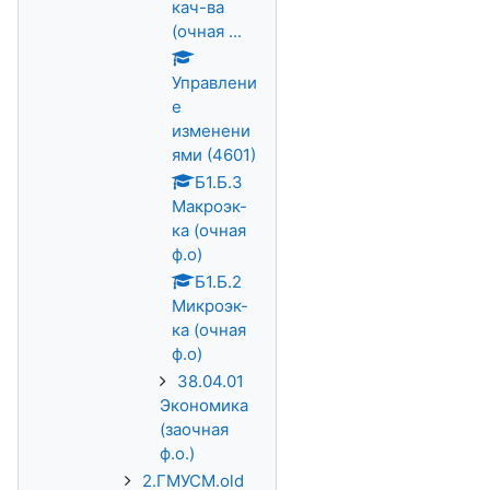
кач-ва
(очная ...
Управлени
е
изменени
ями (4601)
Б1.Б.3
Макроэк-
ка (очная
ф.о)
Б1.Б.2
Микроэк-
ка (очная
ф.о)
38.04.01
Экономика
(заочная
ф.о.)
2.ГМУСМ.old