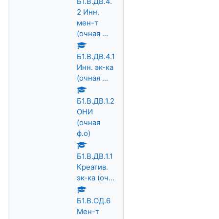
Б1.В.ДВ.4.
2 Инн.
мен-т
(очная ...
Б1.В.ДВ.4.1
Инн. эк-ка
(очная ...
Б1.В.ДВ.1.2
ОНИ
(очная
ф.о)
Б1.В.ДВ.1.1
Креатив.
эк-ка (оч...
Б1.В.ОД.6
Мен-т