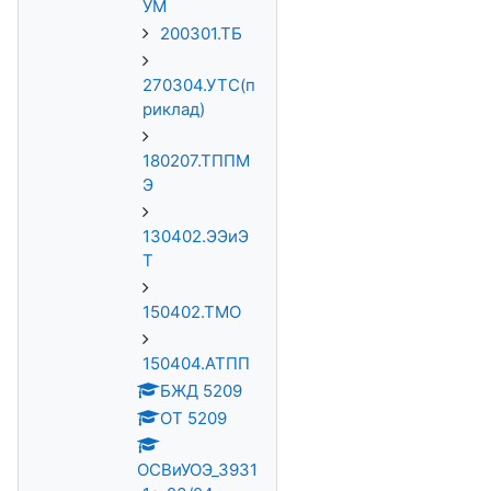
УМ
200301.ТБ
270304.УТС(п
риклад)
180207.ТППМ
Э
130402.ЭЭиЭ
Т
150402.ТМО
150404.АТПП
БЖД 5209
ОТ 5209
ОСВиУОЭ_3931