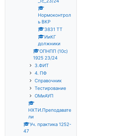
_1с_23/24
Нормоконтрол
ь ВКР
3831 ТТ
ИиКГ
должники
ОПНПП (10с)
1925 23/24
3.ФИТ
4. ПФ
Справочник
Тестирование
ОМиАУП
НХТИ.Преподавате
ли
Уч. практика 1252-
47