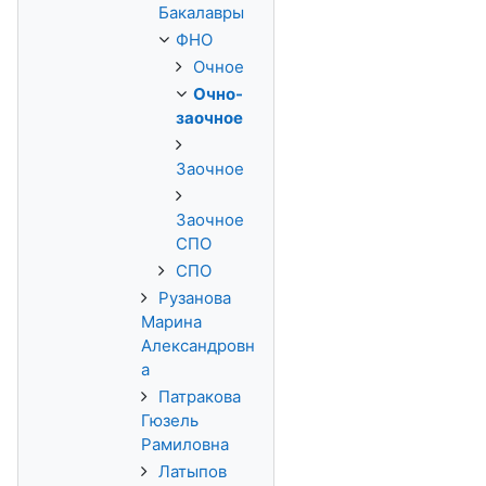
Бакалавры
ФНО
Очное
Очно-
заочное
Заочное
Заочное
СПО
СПО
Рузанова
Марина
Александровн
а
Патракова
Гюзель
Рамиловна
Латыпов