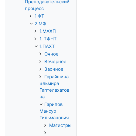
Преподавательский
процесс
1.ФТ
2.МФ
1.МАХП
1. ТФНТ
1.ПАХТ
Очное
Вечернее
Заочное
Гарайшина
Эльмира
Гаптелахатов
на
Гарипов
Мансур
Гильманович
Магистры