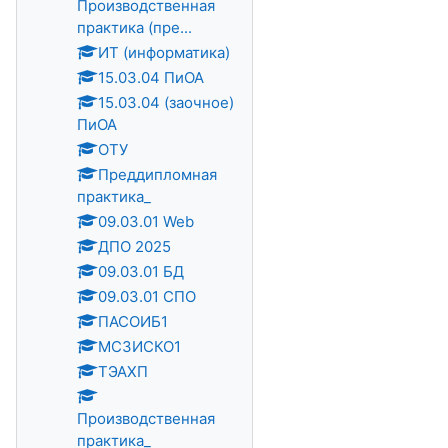
Производственная
практика (пре...
ИТ (информатика)
15.03.04 ПиОА
15.03.04 (заочное)
ПиОА
ОТУ
Преддипломная
практика_
09.03.01 Web
ДПО 2025
09.03.01 БД
09.03.01 СПО
ПАСОИБ1
МСЗИСКО1
ТЭАХП
Производственная
практика_