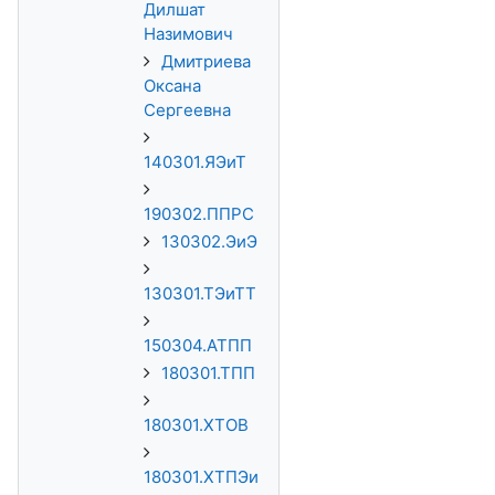
Дилшат
Назимович
Дмитриева
Оксана
Сергеевна
140301.ЯЭиТ
190302.ППРС
130302.ЭиЭ
130301.ТЭиТТ
150304.АТПП
180301.ТПП
180301.ХТОВ
180301.ХТПЭи