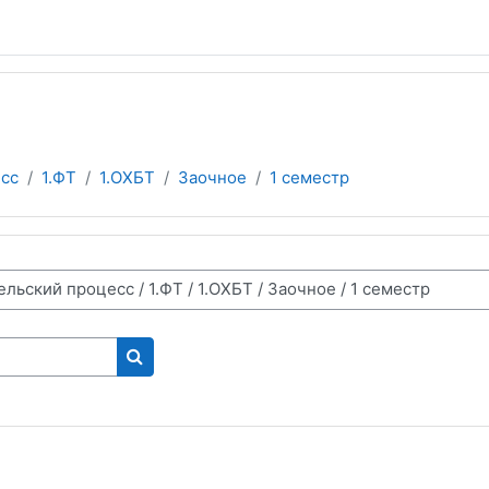
сс
1.ФТ
1.ОХБТ
Заочное
1 семестр
Поиск курса