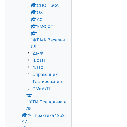
СПО ПиОА
ОХ
АХ
УМС ФТ
1ФТ.МК.Заседан
ия
2.МФ
3.ФИТ
4. ПФ
Справочник
Тестирование
ОМиАУП
НХТИ.Преподавате
ли
Уч. практика 1252-
47