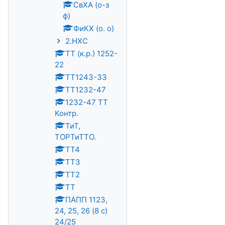
СвХА (о-з
ф)
ФиКХ (о. о)
2.НХС
ТТ (к.р.) 1252-
22
TT1243-33
ТТ1232-47
1232-47 ТТ
Контр.
ТиТ,
ТОРТиТТО.
ТТ4
ТТ3
ТТ2
ТТ
ПАПП 1123,
24, 25, 26 (8 с)
24/25