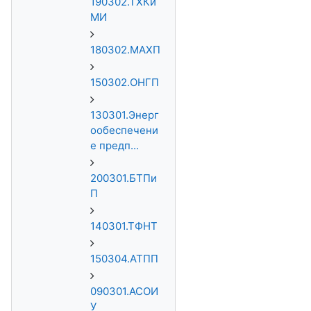
190302.ТХКи
МИ
180302.МАХП
150302.ОНГП
130301.Энерг
ообеспечени
е предп...
200301.БТПи
П
140301.ТФНТ
150304.АТПП
090301.АСОИ
У