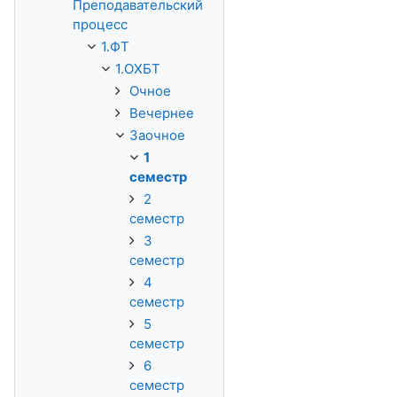
Преподавательский
процесс
1.ФТ
1.ОХБТ
Очное
Вечернее
Заочное
1
семестр
2
семестр
3
семестр
4
семестр
5
семестр
6
семестр