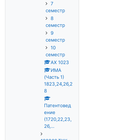
7
семестр
8
семестр
9
семестр
10
семестр
АХ 1023
ИМА
(Часть 1)
1823,24,26,2
8
Патентовед
ение
(1720,22,23,
26,...