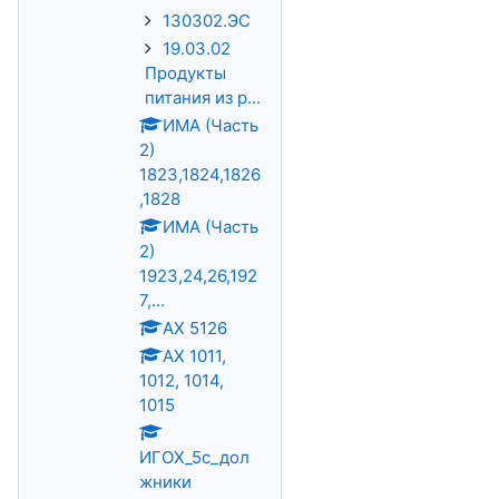
130302.ЭС
19.03.02
Продукты
питания из р...
ИМА (Часть
2)
1823,1824,1826
,1828
ИМА (Часть
2)
1923,24,26,192
7,...
АХ 5126
АХ 1011,
1012, 1014,
1015
ИГОХ_5с_дол
жники